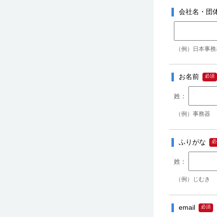
会社名・団
（例）日本事務
お名前
（例）事務器
ふりがな
（例）じむき
email