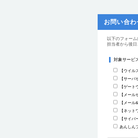
お問い合わ
以下のフォーム
担当者から後日
対象サービ
【ウイル
【サーバ
【ゲートウ
【メールセキ
【メール&W
【ネットワー
【サイバ
あんしん