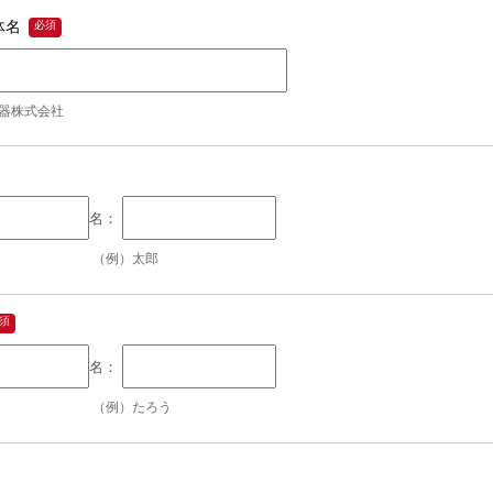
体名
器株式会社
（例）太郎
（例）たろう