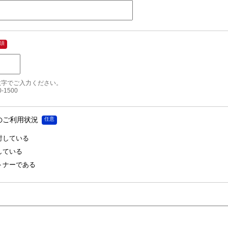
数字でご入力ください。

-1500
のご利用状況
討している
している
トナーである