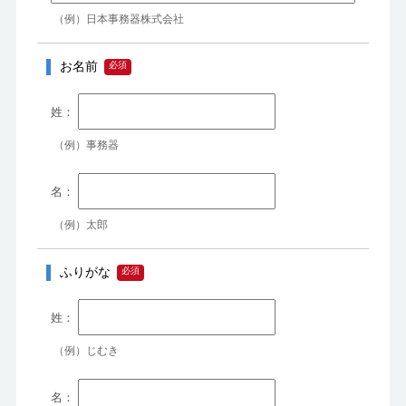
（例）日本事務器株式会社
お名前
（例）事務器
（例）太郎
ふりがな
（例）じむき