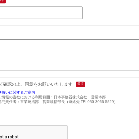
て確認の上、同意をお願いいたします
り扱いに関するご案内
人情報の当社における利用範囲：日本事務器株式会社　営業本部

門責任者：営業統括部　営業統括部長（連絡先 TEL050-3066-5529）
る