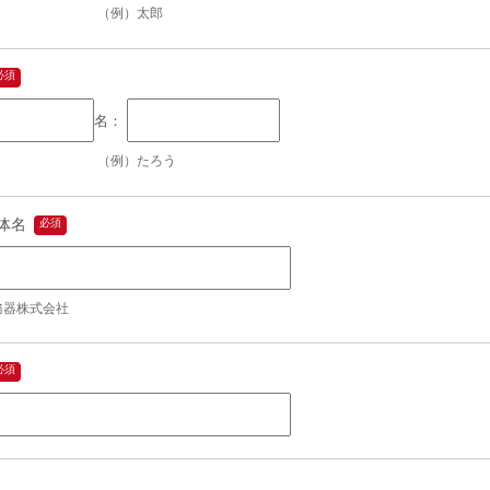
（例）太郎
（例）たろう
体名
務器株式会社