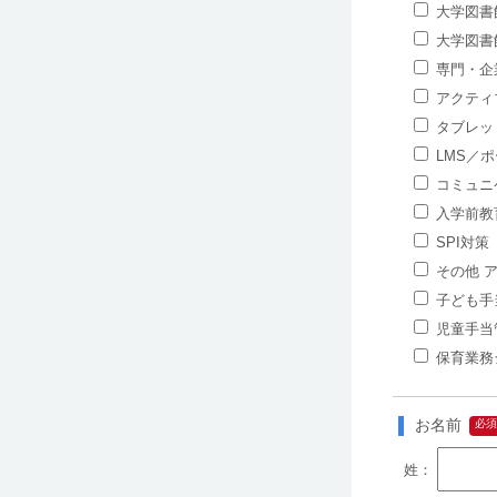
大学図書
大学図書
専門・企
アクティ
タブレッ
LMS／ポ
コミュニ
入学前教
SPI対策
その他 
子ども手
児童手当
保育業務
お名前