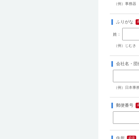
（例）事務器
ふりがな
（例）じむき
会社名・団
（例）日本事
郵便番号
住所