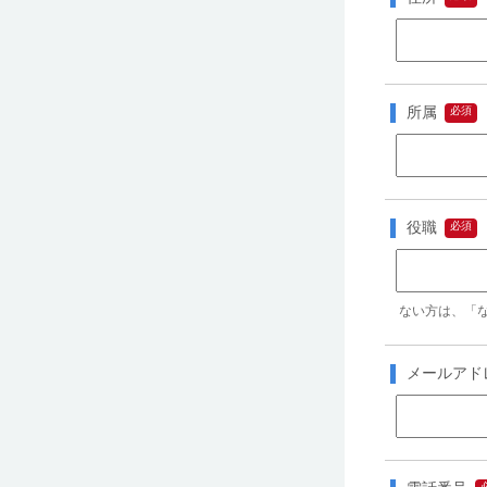
所属
役職
ない方は、「
メールアド