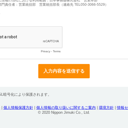
人情報の当社における利用範囲：日本事務器株式会社　営業本部

門責任者：営業統括部　営業統括部長（連絡先 TEL050-3066-5529）
る
Privacy
-
Terms
SL暗号化により保護されます。
件
|
個人情報保護方針
|
個人情報の取り扱いに関するご案内
|
環境方針
|
情報セ
© 2020 Nippon Jimuki Co., Ltd.