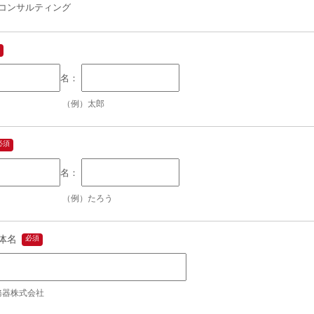
コンサルティング
（例）太郎
（例）たろう
体名
務器株式会社