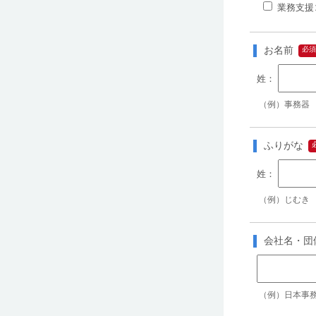
業務支援
お名前
（例）事務器
ふりがな
（例）じむき
会社名・団
（例）日本事